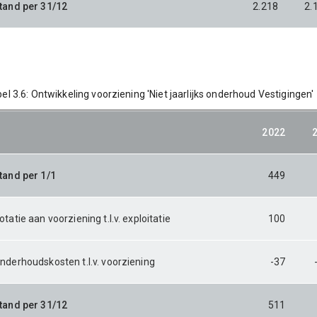
tand per 31/12
2.218
2.
el 3.6: Ontwikkeling voorziening 'Niet jaarlijks onderhoud Vestigingen'
2022
tand per 1/1
449
otatie aan voorziening t.l.v. exploitatie
100
nderhoudskosten t.l.v. voorziening
-37
tand per 31/12
511