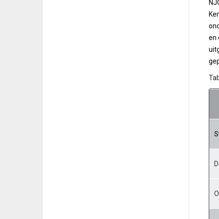
NJO
Ken
ond
en 
uit
gep
Tab
S
D
O