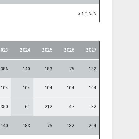
x € 1.000
2023
2024
2025
2026
2027
386
140
183
75
132
104
104
104
104
104
-350
-61
-212
-47
-32
140
183
75
132
204