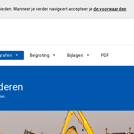
 bieden. Wanneer je verder navigeert accepteer je
de voorwaarden
grafen
Begroting
Bijlagen
PDF
deren
len