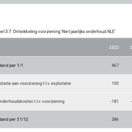
el 3.7: Ontwikkeling voorziening 'Niet jaarlijks onderhoud NLE'
2022
tand per 1/1
467
otatie aan voorziening t.l.v. exploitatie
100
nderhoudskosten t.l.v. voorziening
-181
tand per 31/12
386