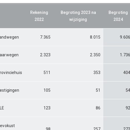
Rekening
Begroting 2023 na
Begroting
2022
wijziging
2024
andwegen
7.365
8.015
9.60
aarwegen
2.323
2.350
1.73
rovinciehuis
511
353
40
estigingen
105
51
5
LE
123
86
9
levokust
98
257
27