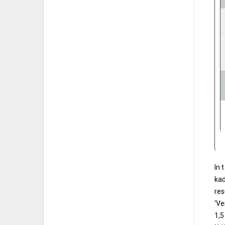
In 
kad
res
'Ve
1,5