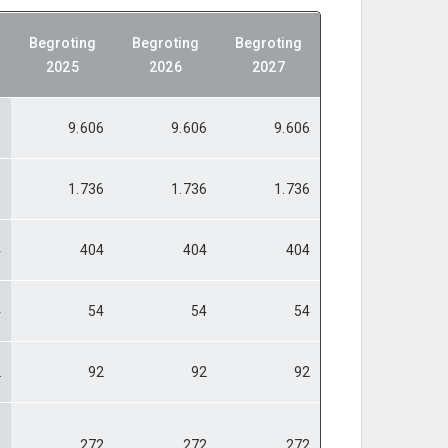
Begroting
Begroting
Begroting
2025
2026
2027
6
9.606
9.606
9.606
6
1.736
1.736
1.736
4
404
404
404
4
54
54
54
2
92
92
92
2
272
272
272