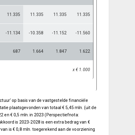
11.335
11.335
11.335
11.335
-11.134
-10.358
-11.152
-11.560
687
1.664
1.847
1.622
x € 1.000
ctuur' op basis van de vastgestelde financiële
tie plaatsgevonden van totaal € 5,45 mln. (uit de
2 en € 0,5 mln. in 2023 (Perspectiefnota:
eakkoord is 2023-2028 is een extra bedrag van €
rvan is € 0,8 mln. toegerekend aan de voorziening