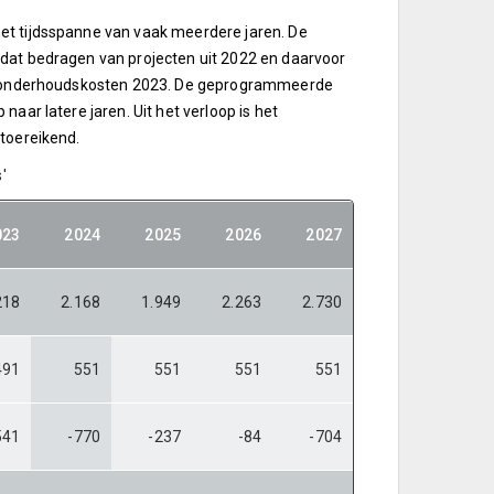
et tijdsspanne van vaak meerdere jaren. De
mdat bedragen van projecten uit 2022 en daarvoor
ote onderhoudskosten 2023. De geprogrammeerde
aar latere jaren. Uit het verloop is het
 toereikend.
'
023
2024
2025
2026
2027
218
2.168
1.949
2.263
2.730
491
551
551
551
551
541
-770
-237
-84
-704