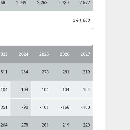
168
1.949
2.263
2.730
2.577
x € 1.000
2023
2024
2025
2026
2027
511
264
278
281
219
104
104
104
104
104
-351
-90
-101
-166
-100
264
278
281
219
223