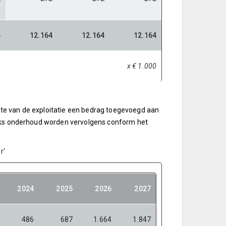
4
12.164
12.164
12.164
x € 1.000
laste van de exploitatie een bedrag toegevoegd aan
ijks onderhoud worden vervolgens conform het
r'
2024
2025
2026
2027
486
687
1.664
1.847