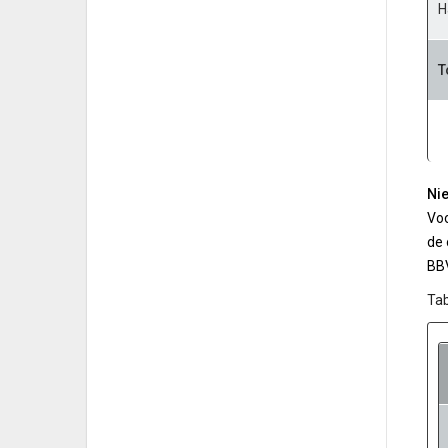
H
T
Nie
Voo
de 
BBV
Tab