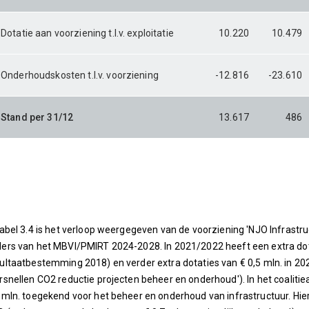
Dotatie aan voorziening t.l.v. exploitatie
10.220
10.479
Onderhoudskosten t.l.v. voorziening
-12.816
-23.610
Stand per 31/12
13.617
486
tabel 3.4 is het verloop weergegeven van de voorziening 'NJO Infrastru
ers van het MBVI/PMIRT 2024-2028. In 2021/2022 heeft een extra dota
ultaatbestemming 2018) en verder extra dotaties van € 0,5 mln. in 202
rsnellen CO2 reductie projecten beheer en onderhoud'). In het coaliti
 mln. toegekend voor het beheer en onderhoud van infrastructuur. Hie