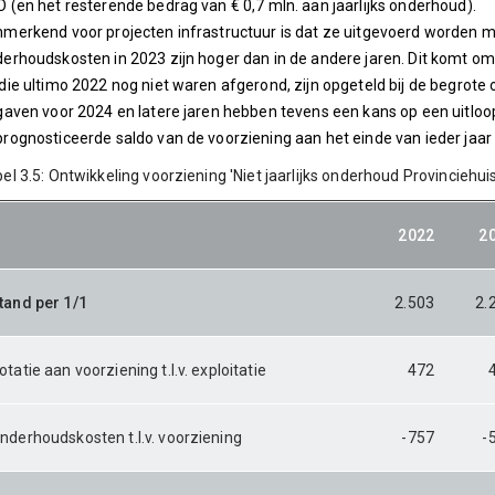
 (en het resterende bedrag van € 0,7 mln. aan jaarlijks onderhoud).
merkend voor projecten infrastructuur is dat ze uitgevoerd worden m
erhoudskosten in 2023 zijn hoger dan in de andere jaren. Dit komt o
die ultimo 2022 nog niet waren afgerond, zijn opgeteld bij de begr
gaven voor 2024 en latere jaren hebben tevens een kans op een uitloop n
rognosticeerde saldo van de voorziening aan het einde van ieder jaar
el 3.5: Ontwikkeling voorziening 'Niet jaarlijks onderhoud Provinciehuis
2022
2
tand per 1/1
2.503
2.
otatie aan voorziening t.l.v. exploitatie
472
nderhoudskosten t.l.v. voorziening
-757
-