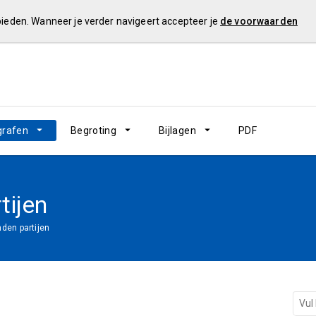
 bieden. Wanneer je verder navigeert accepteer je
de voorwaarden
grafen
Begroting
Bijlagen
PDF
tijen
den partijen