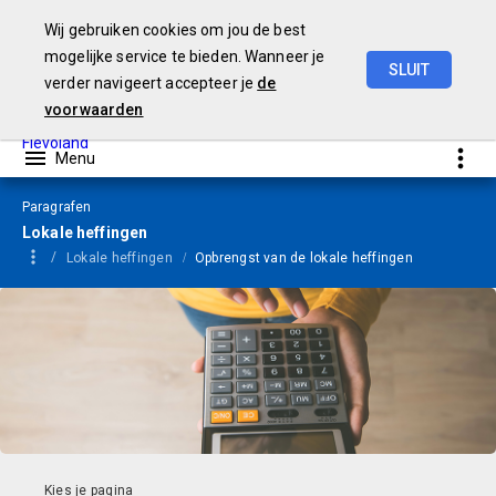
Wij gebruiken cookies om jou de best
mogelijke service te bieden. Wanneer je
SLUIT
verder navigeert accepteer je
de
Begroting
2024
voorwaarden
Paragrafen
Lokale heffingen
Lokale heffingen
Opbrengst van de lokale heffingen