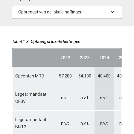
Tabel 1.3: Opbrengst lokale heffingen
2022
2023
2024
2025
Opcenten MRB
57.200
54.100
40.400
40.900
Leges; mandaat
n.v.t.
n.v.t.
n.v.t.
n.v.t.
OFGV
Leges; mandaat
n.v.t.
n.v.t.
n.v.t.
n.v.t.
BIJ12