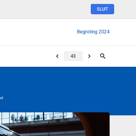
SLUIT
Begroting
2024
eit