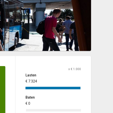
x € 1.000
Lasten
€ 7.324
Baten
€ 0