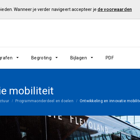
 bieden. Wanneer je verder navigeert accepteer je
de voorwaarden
grafen
Begroting
Bijlagen
PDF
e mobiliteit
ctuur
Programmaonderdeel en doelen
Ontwikkeling en innovatie mobilit