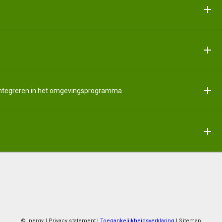
integreren in het omgevingsprogramma
© Inergy
|
Privacy statement
|
Toegankelijkheidsverklaring
|
Sitemap