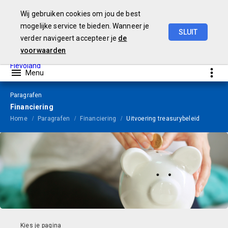
Wij gebruiken cookies om jou de best
mogelijke service te bieden. Wanneer je
SLUIT
verder navigeert accepteer je
de
Begroting
2024
voorwaarden
Paragrafen
Financiering
Home
Paragrafen
Financiering
Uitvoering treasurybeleid