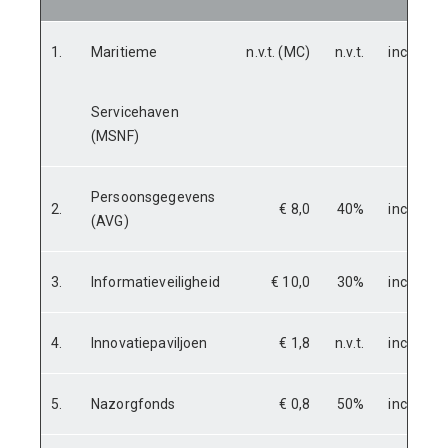
1.
Maritieme
n.v.t. (MC)
n.v.t.
incidente
Servicehaven
(MSNF)
Persoonsgegevens
2.
€ 8,0
40%
incidente
(AVG)
3.
Informatieveiligheid
€ 10,0
30%
incidente
4.
Innovatiepaviljoen
€ 1,8
n.v.t.
incidente
5.
Nazorgfonds
€ 0,8
50%
incidente