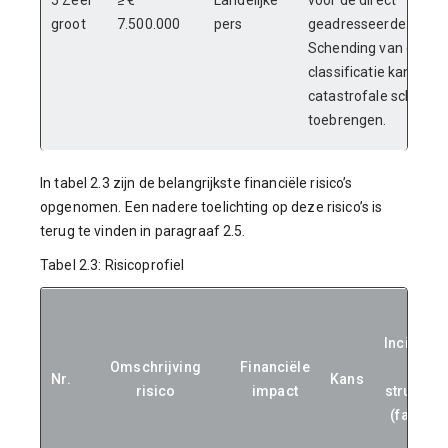
5 Zeer
≥ €
Landelijke
voor de direct
groot
7.500.000
pers
geadresseerde.
Schending van deze
classificatie kan
catastrofale schade
toebrengen.
In tabel 2.3 zijn de belangrijkste financiële risico’s
opgenomen. Een nadere toelichting op deze risico’s is
terug te vinden in paragraaf 2.5.
Tabel 2.3: Risicoprofiel
Incidente
Omschrijving
Financiële
/
Nr.
Kans
risico
impact
structure
(factor 3