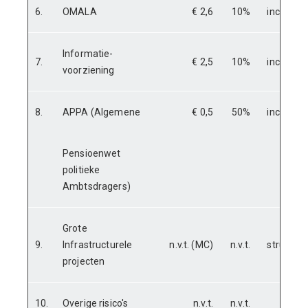
6.
OMALA
€ 2,6
10%
incidente
Informatie-
7.
€ 2,5
10%
incidente
voorziening
8.
APPA (Algemene
€ 0,5
50%
incidente
Pensioenwet
politieke
Ambtsdragers)
Grote
9.
Infrastructurele
n.v.t. (MC)
n.v.t.
structure
projecten
10.
Overige risico's
n.v.t.
n.v.t.
n.v