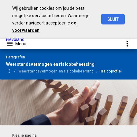
Wij gebruiken cookies om jou de best
mogelijke service te bieden. Wanneer je
SLUIT
verder navigeert accepteer je
de
Begroting
2024
voorwaarden
Paragrafen
Weerstandsvermogen en risicobeheersing
Weerstandsvermogen en risicobeheersing
Risicoprofiel