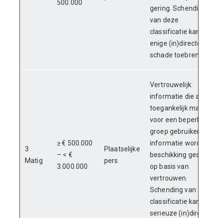
500.000
gering. Schending
van deze
classificatie kan
enige (in)directe
schade toebrengen.
Vertrouwelijk:
informatie die alleen
toegankelijk mag zijn
voor een beperkte
groep gebruikers. De
≥ € 500.000
informatie wordt ter
3
Plaatselijke
– < €
beschikking gesteld
Matig
pers
3.000.000
op basis van
vertrouwen.
Schending van deze
classificatie kan
serieuze (in)directe