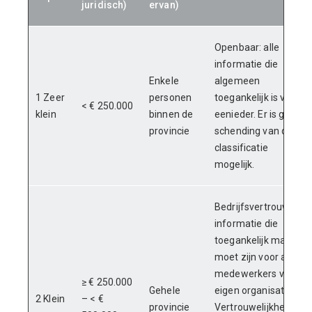
juridisch)
ervan)
Openbaar: alle
informatie die
Enkele
algemeen
1 Zeer
personen
toegankelijk is voor
< € 250.000
klein
binnen de
eenieder. Er is geen
provincie
schending van deze
classificatie
mogelijk.
Bedrijfsvertrouwelijk:
informatie die
toegankelijk mag of
moet zijn voor alle
medewerkers van de
≥ € 250.000
Gehele
eigen organisatie(s).
2 Klein
– < €
provincie
Vertrouwelijkheid is