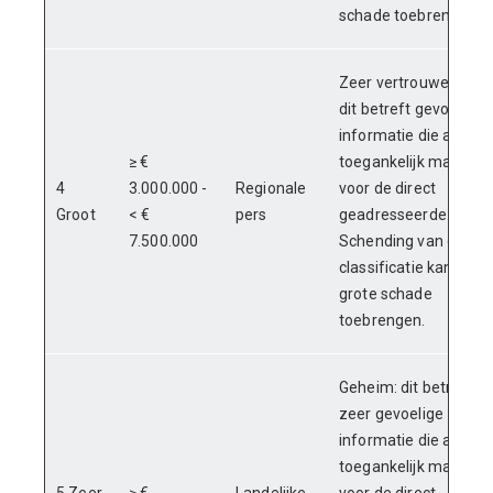
schade toebrengen
Zeer vertrouwelijk:
dit betreft gevoelige
informatie die alleen
≥ €
toegankelijk mag zijn
4
3.000.000 -
Regionale
voor de direct
Groot
< €
pers
geadresseerde.
7.500.000
Schending van deze
classificatie kan zeer
grote schade
toebrengen.
Geheim: dit betreft
zeer gevoelige
informatie die alleen
toegankelijk mag zijn